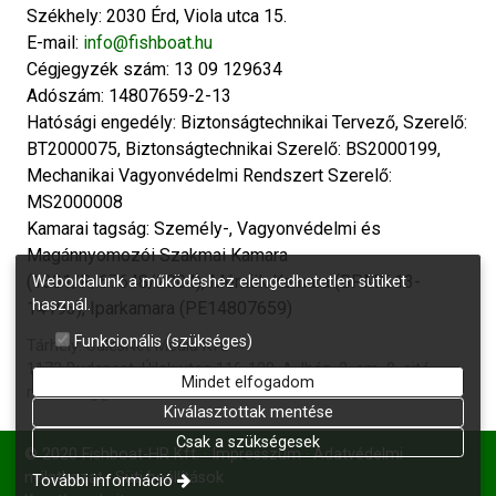
Székhely: 2030 Érd, Viola utca 15.
E-mail:
info@fishboat.hu
Cégjegyzék szám: 13 09 129634
Adószám: 14807659-2-13
Hatósági engedély: Biztonságtechnikai Tervező, Szerelő:
BT2000075, Biztonságtechnikai Szerelő: BS2000199,
Mechanikai Vagyonvédelmi Rendszert Szerelő:
MS2000008
Kamarai tagság: Személy-, Vagyonvédelmi és
Magánnyomozói Szakmai Kamara
(1301/R/67648/2004), Mérnök Kamara (BPMK 13-
Weboldalunk a működéshez elengedhetetlen sütiket
használ.
14193), Iparkamara (PE14807659)
Funkcionális (szükséges)
Tárhely: SalesNet Média Kft.
1173 Budapest, Újlak utca 116-128. A. lház. 2. em. 8. ajtó
Mindet elfogadom
marketing@salesnet.hu
Kiválasztottak mentése
Csak a szükségesek
© 2020 Fishboat-HR Kft.
Impresszum
Adatvédelmi
nyilatkozat
Süti beállítások
További információ